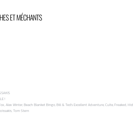
HES ET MÉCHANTS
SSAKIS
E !
x, Alex Winter, Beach Blanket Bingo, Bill & Ted's Excellent Adventure, Culte, Freaked, H
oïssakis, Tom Stern