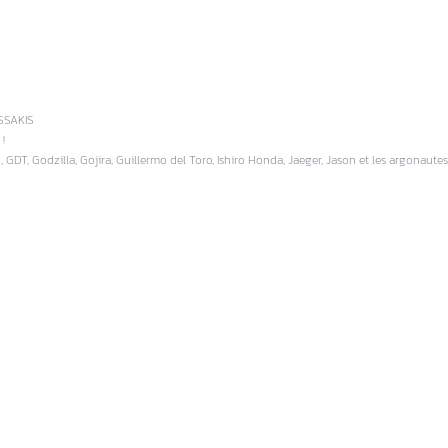
SSAKIS
!
, GDT, Godzilla, Gojira, Guillermo del Toro, Ishiro Honda, Jaeger, Jason et les argonautes