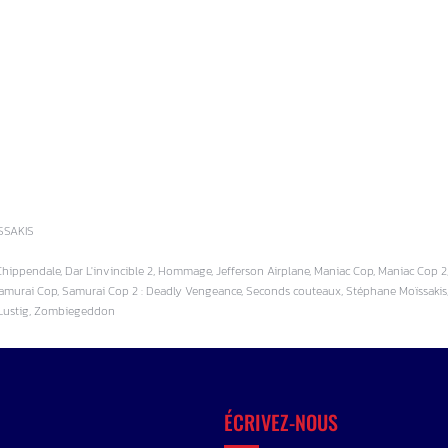
SSAKIS
ippendale, Dar L'invincible 2, Hommage, Jefferson Airplane, Maniac Cop, Maniac Cop 2,
amurai Cop, Samurai Cop 2 : Deadly Vengeance, Seconds couteaux, Stéphane Moïssakis, 
 Lustig, Zombiegeddon
ÉCRIVEZ-NOUS