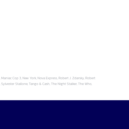
 Maniac Cop 3, New York, Nova Express, Robert J. Zdarsky, Robert
Sylvester Stallone, Tango & Cash, The Night Stalker, The Who,