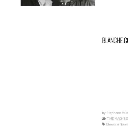
BLANCHE C
by Stephane MOI
TIME MACHINE
Chasse à l'hom