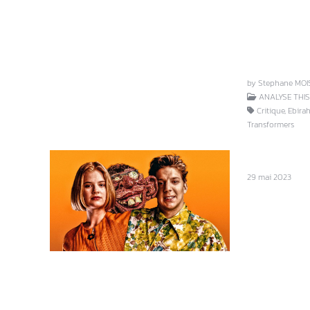
by Stephane MOI
ANALYSE THIS 
Critique, Ebirah
Transformers
29 mai 2023