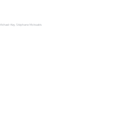
 Michael-Key, Stéphane Moïssakis