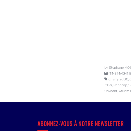
by Stephane MOI
TIME MACHINE
Cherry 2000, Ch
Z'Dar, Robocop, S
Upworld, William
ABONNEZ-VOUS À NOTRE NEWSLETTER