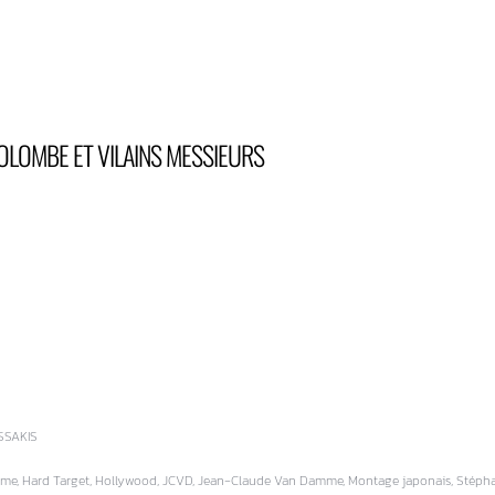
OLOMBE ET VILAINS MESSIEURS
SSAKIS
me, Hard Target, Hollywood, JCVD, Jean-Claude Van Damme, Montage japonais, Stéphan