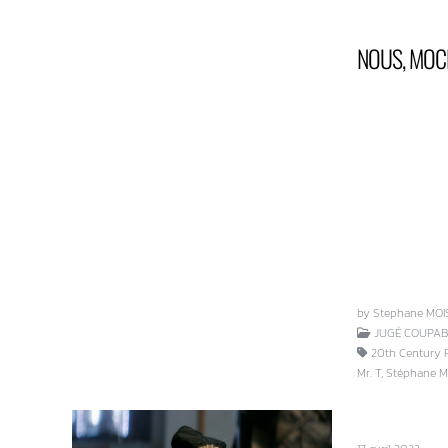
NOUS, MOC
by Stephane MOI
JUGÉ COUPABL
20th Century Fo
Mr. T, Stéphane M