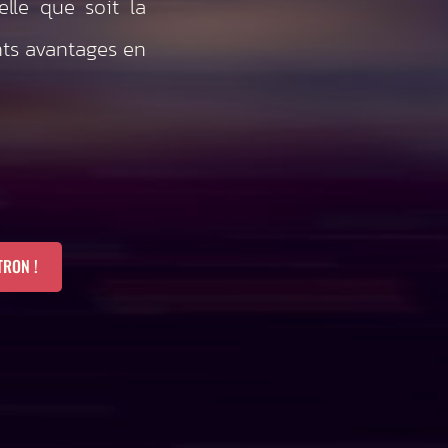
elle que soit la
nts avantages en
TRON !