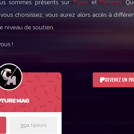
Nous sommes présents sur
Tipee
et
Patreon
. Qu
vous choisissez, vous aurez alors accès à différe
e niveau de soutien.
ous !
DEVENEZ UN PA
TURE MAG
350
tipeurs