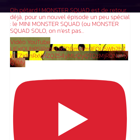
Oh pétard ! MONSTER SQUAD est de retour,
déjà, pour un nouvel épisode un peu spécial
: le MINI MONSTER SQUAD (ou MONSTER
SQUAD SOLO, on n’est pas
...
Vidéo YouTube
UExIOUhRSlRqbFUxTDBmMm9FOU5Wb2hZ
WTZidmRxVHZQZS4yMUQyQTQzMjRDNzMy
QTMy