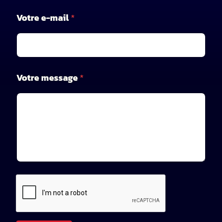
e
V
Votre e-mail
*
o
t
r
e
Votre message
*