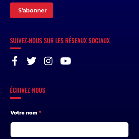
S'abonner
SUIVEZ-NOUS SUR LES RÉSEAUX SOCIAUX
ÉCRIVEZ-NOUS
*
Votre nom
*
V
o
t
r