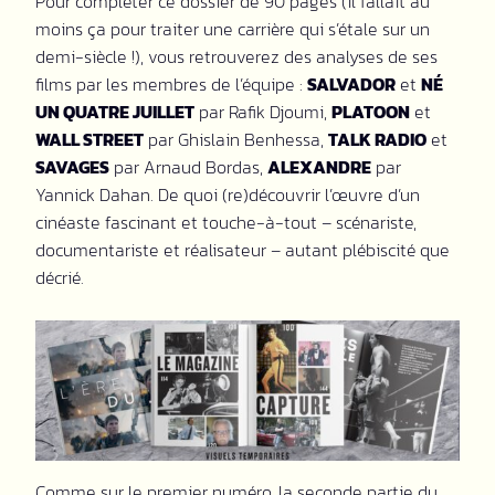
Pour compléter ce dossier de 90 pages (il fallait au
moins ça pour traiter une carrière qui s’étale sur un
demi-siècle !), vous retrouverez des analyses de ses
films par les membres de l’équipe :
SALVADOR
et
NÉ
UN QUATRE JUILLET
par Rafik Djoumi,
PLATOON
et
WALL STREET
par Ghislain Benhessa,
TALK RADIO
et
SAVAGES
par Arnaud Bordas,
ALEXANDRE
par
Yannick Dahan. De quoi (re)découvrir l’œuvre d’un
cinéaste fascinant et touche-à-tout – scénariste,
documentariste et réalisateur – autant plébiscité que
décrié.
Comme sur le premier numéro, la seconde partie du