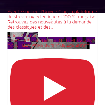
Avec le soutien d’UniversCiné, la plateforme
de streaming éclectique et 100 % française.
Retrouvez des nouveautés à la demande,
des classiques et des
...
Vidéo YouTube
UExIOUhRSlRqbFUxSmVjRTJtUjMtdjV4c2NG
OGJraU44Xy5DNkMwRUI2MkI4QkI4NDFG