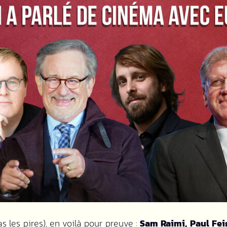
s les pires), en voilà pour preuve :
Sam Raimi, Paul Fei