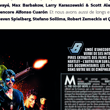
avayé, Max
Barbakow, Larry Karaszewski & Scott Ale
 encore
Alfonso Cuarón
. Et nous avons aussi de longs 
Steven Spielberg, Stefano Sollima, Robert Zemeckis et