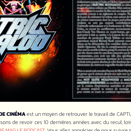
 DE CINÉMA
est un moyen de retrouver le travail de CAPT
ns de revoir ces 10 dernières années avec du recul, loin 
E MAG LE PODCAST
. Vous allez apprécier de nous suivre s