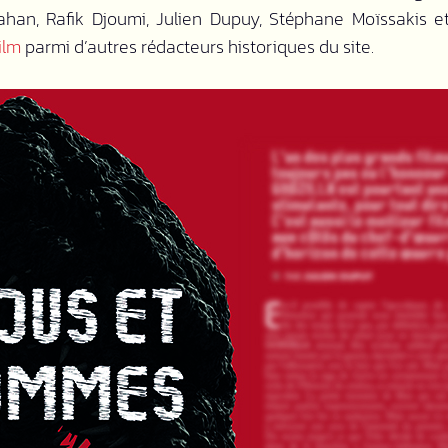
han, Rafik Djoumi, Julien Dupuy, Stéphane Moïssakis e
ilm
parmi d’autres rédacteurs historiques du site.