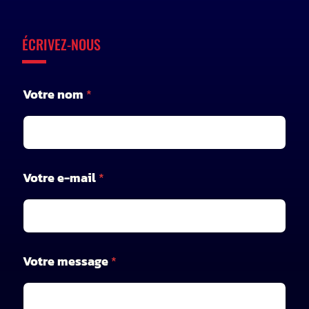
ÉCRIVEZ-NOUS
Votre nom
*
Votre e-mail
*
V
Votre message
*
o
t
r
e