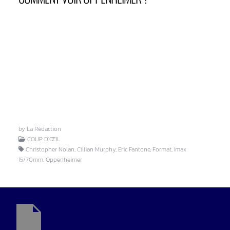
by La Rédaction
COUP D'ŒIL
Christopher Nolan, Cillian Murphy, Eric Fantone, Format, Imax
15/70mm, Oppenheimer