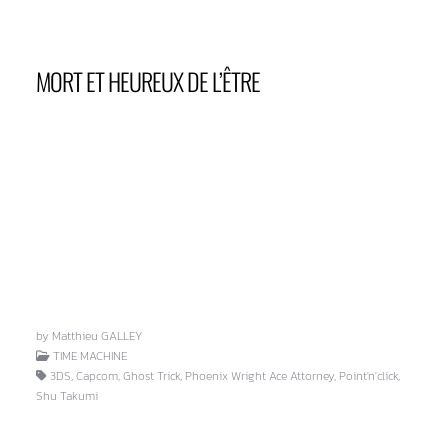
MORT ET HEUREUX DE L’ÊTRE
by Matthieu GALLEY
TIME MACHINE
3DS, Capcom, Ghost Trick, Phoenix Wright Ace Attorney, Point'n'click,
Shu Takumi