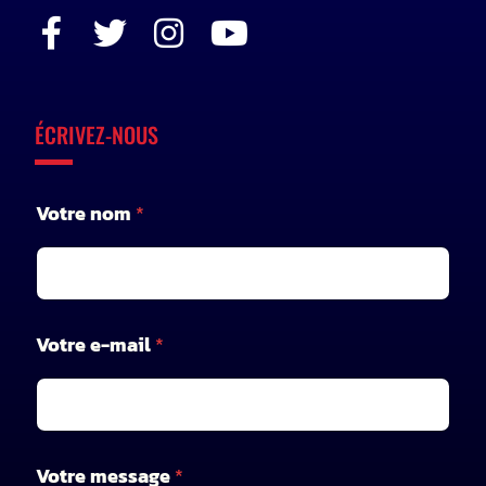
ÉCRIVEZ-NOUS
Votre nom
*
V
Votre e-mail
*
o
t
r
e
e
-
Votre message
*