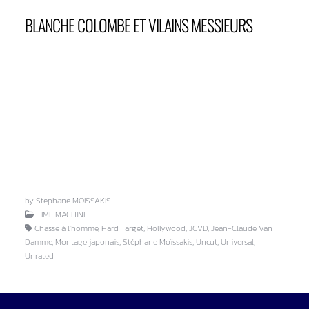
BLANCHE COLOMBE ET VILAINS MESSIEURS
by Stephane MOISSAKIS
TIME MACHINE
Chasse à l'homme, Hard Target, Hollywood, JCVD, Jean-Claude Van
Damme, Montage japonais, Stéphane Moïssakis, Uncut, Universal,
Unrated