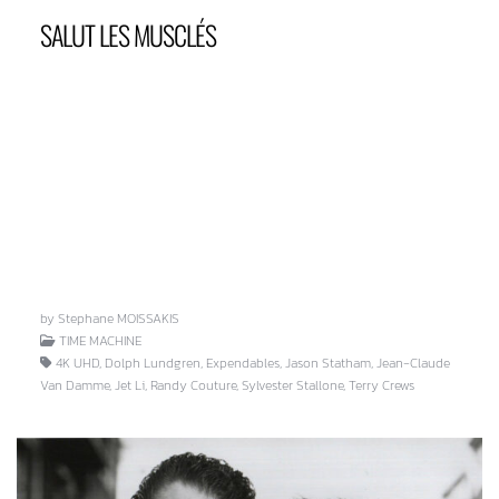
SALUT LES MUSCLÉS
by Stephane MOISSAKIS
TIME MACHINE
4K UHD, Dolph Lundgren, Expendables, Jason Statham, Jean-Claude
Van Damme, Jet Li, Randy Couture, Sylvester Stallone, Terry Crews