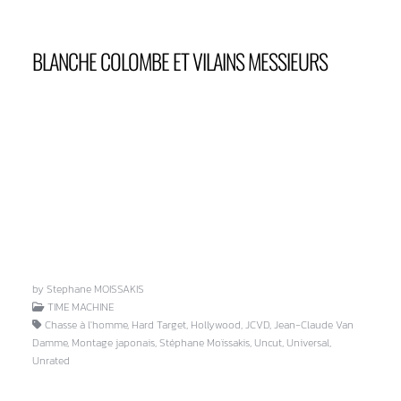
BLANCHE COLOMBE ET VILAINS MESSIEURS
by Stephane MOISSAKIS
TIME MACHINE
Chasse à l'homme, Hard Target, Hollywood, JCVD, Jean-Claude Van
Damme, Montage japonais, Stéphane Moïssakis, Uncut, Universal,
Unrated