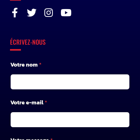
ÉCRIVEZ-NOUS
Votre nom
*
V
Votre e-mail
*
o
t
r
e
n
o