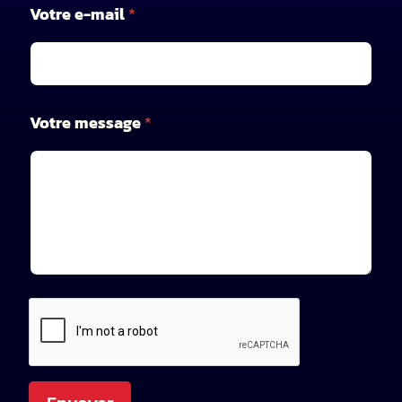
-
Votre e-mail
*
m
a
i
l
m
e
Votre message
*
s
s
a
g
e