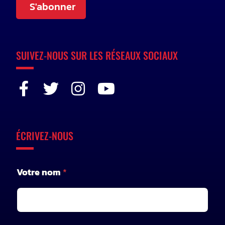
S'abonner
SUIVEZ-NOUS SUR LES RÉSEAUX SOCIAUX
ÉCRIVEZ-NOUS
V
Votre nom
*
o
t
r
e
e