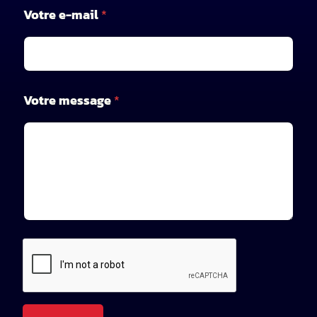
V
Votre e-mail
*
o
t
r
e
n
o
Votre message
*
m
e
-
m
a
i
l