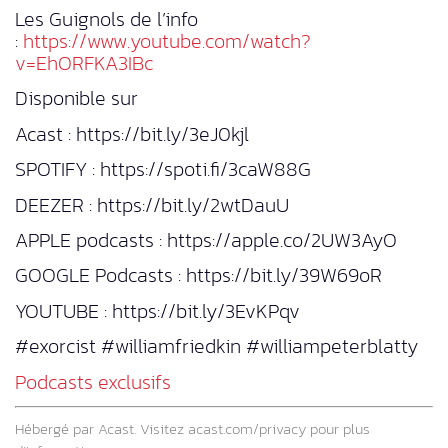
Les Guignols de l’info
:
https://www.youtube.com/watch?
v=EhORFKA3IBc
Disponible sur
Acast : https://bit.ly/3eJ0kjl
SPOTIFY : https://spoti.fi/3caW88G
DEEZER : https://bit.ly/2wtDauU
APPLE podcasts : https://apple.co/2UW3AyO
GOOGLE Podcasts : https://bit.ly/39W69oR
YOUTUBE : https://bit.ly/3EvKPqv
#exorcist #williamfriedkin #williampeterblatty
Podcasts exclusifs
Hébergé par Acast. Visitez
acast.com/privacy
pour plus