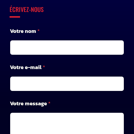
ÉCRIVEZ-NOUS
*
Votre nom
*
*
*
Votre e-mail
*
Votre message
*