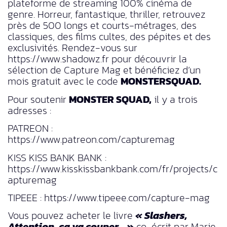
plateforme de streaming 100% cinéma de
genre. Horreur, fantastique, thriller, retrouvez
près de 500 longs et courts-métrages, des
classiques, des films cultes, des pépites et des
exclusivités. Rendez-vous sur
https://www.shadowz.fr pour découvrir la
sélection de Capture Mag et bénéficiez d’un
mois gratuit avec le code
MONSTERSQUAD.
Pour soutenir
MONSTER SQUAD,
il y a trois
adresses :
PATREON :
https://www.patreon.com/capturemag
KISS KISS BANK BANK :
https://www.kisskissbankbank.com/fr/projects/c
apturemag
TIPEEE : https://www.tipeee.com/capture-mag
Vous pouvez acheter le livre
« Slashers,
Attention, ça va couper… »
co-écrit par Marie