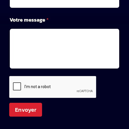
e
V
o
Votre message
*
t
r
e
Envoyer