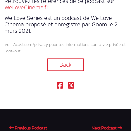
Retrouvez les références de ce podcast sur
WeLoveCinema.fr
We Love Series est un podcast de We Love
Cinema proposé et enregistré par Goom le 2
mars 2021.
Voir
Acast.com/privacy
pour les informations sur la vie privée et
l’opt-out.
Back
Previous Podcast
Next Podcast