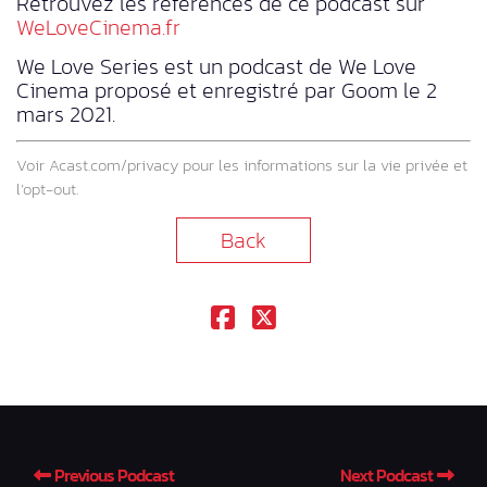
Retrouvez les références de ce podcast sur
WeLoveCinema.fr
We Love Series est un podcast de We Love
Cinema proposé et enregistré par Goom le 2
mars 2021.
Voir
Acast.com/privacy
pour les informations sur la vie privée et
l’opt-out.
Back
Previous Podcast
Next Podcast