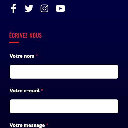
ÉCRIVEZ-NOUS
Votre nom
*
*
Votre e-mail
*
m
e
s
s
a
g
Votre message
*