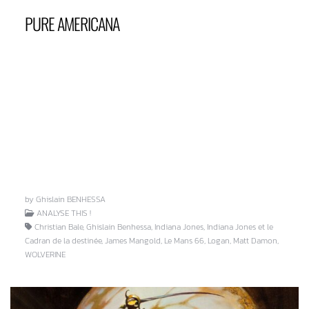
PURE AMERICANA
by Ghislain BENHESSA
ANALYSE THIS !
Christian Bale, Ghislain Benhessa, Indiana Jones, Indiana Jones et le
Cadran de la destinée, James Mangold, Le Mans 66, Logan, Matt Damon,
WOLVERINE