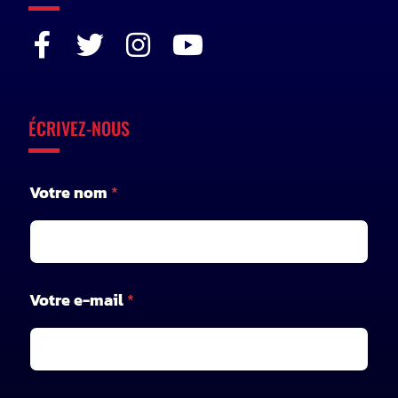
ÉCRIVEZ-NOUS
V
Votre nom
*
o
t
r
e
e
-
Votre e-mail
*
m
a
i
l
V