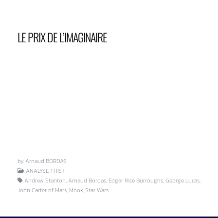
LE PRIX DE L’IMAGINAIRE
by Arnaud BORDAS
ANALYSE THIS !
Andrew Stanton, Arnaud Bordas, Edgar Rice Burroughs, George Lucas,
John Carter of Mars, Mook, Star Wars