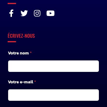
ÉCRIVEZ-NOUS
Votre nom
*
e
Votre e-mail
*
-
m
a
i
l