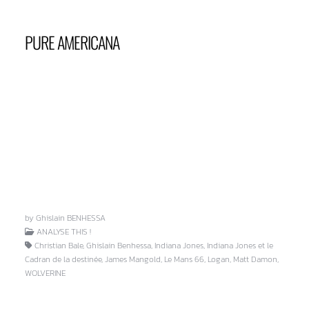
PURE AMERICANA
by Ghislain BENHESSA
ANALYSE THIS !
Christian Bale, Ghislain Benhessa, Indiana Jones, Indiana Jones et le
Cadran de la destinée, James Mangold, Le Mans 66, Logan, Matt Damon,
WOLVERINE