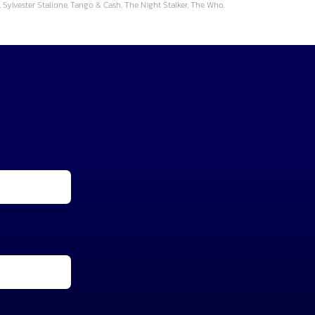
Sylvester Stallone, Tango & Cash, The Night Stalker, The Who,