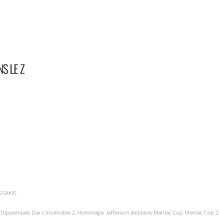
NS LE Z
SSAKIS
ippendale, Dar L'invincible 2, Hommage, Jefferson Airplane, Maniac Cop, Maniac Cop 2,