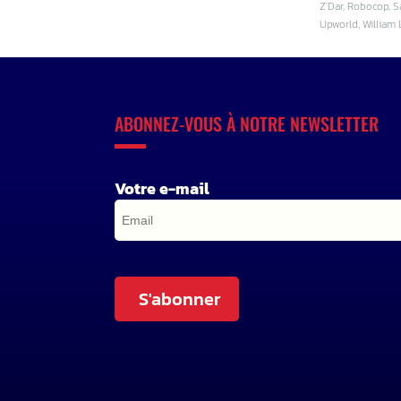
Z'Dar, Robocop, S
Upworld, William
ABONNEZ-VOUS À NOTRE NEWSLETTER
Votre e-mail
S'abonner