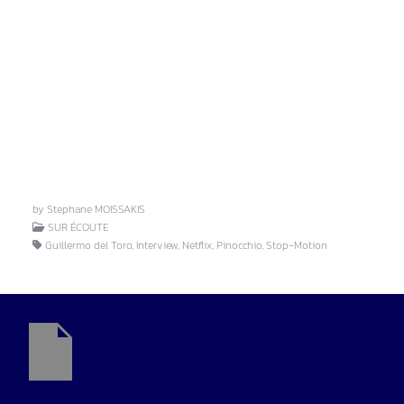
by Stephane MOISSAKIS
SUR ÉCOUTE
Guillermo del Toro, Interview, Netflix, Pinocchio, Stop-Motion