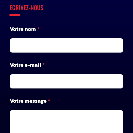
ÉCRIVEZ-NOUS
*
Votre nom
*
*
V
o
t
r
e
Votre e-mail
*
Votre message
*