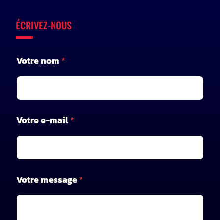
ÉCRIVEZ-NOUS
Votre nom
*
V
Votre e-mail
*
o
t
r
e
m
e
Votre message
*
s
s
a
g