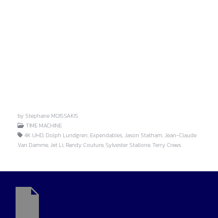
by Stephane MOISSAKIS
TIME MACHINE
4K UHD, Dolph Lundgren, Expendables, Jason Statham, Jean-Claude
Van Damme, Jet Li, Randy Couture, Sylvester Stallone, Terry Crews