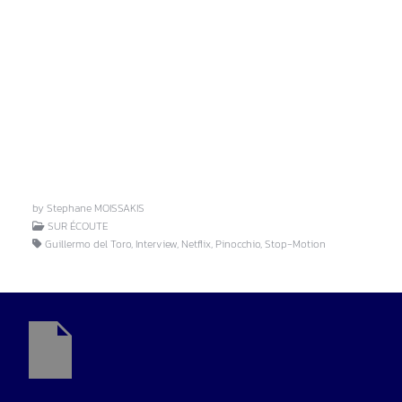
by Stephane MOISSAKIS
SUR ÉCOUTE
Guillermo del Toro, Interview, Netflix, Pinocchio, Stop-Motion