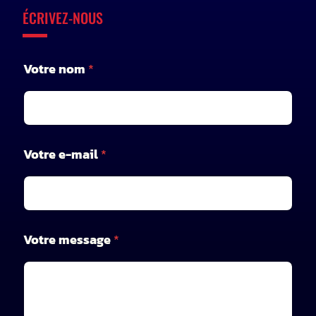
ÉCRIVEZ-NOUS
Votre nom
*
*
Votre e-mail
*
m
e
s
s
a
g
Votre message
*
e