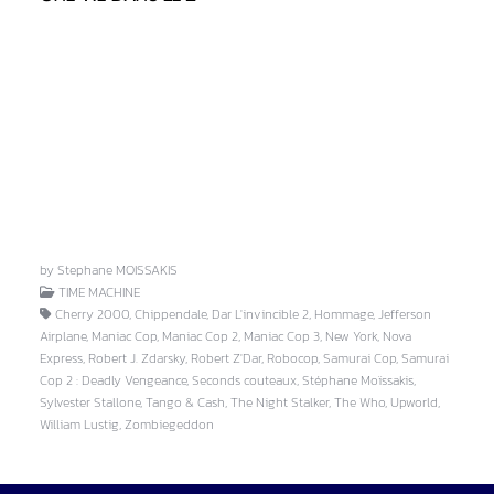
by Stephane MOISSAKIS
TIME MACHINE
Cherry 2000, Chippendale, Dar L'invincible 2, Hommage, Jefferson
Airplane, Maniac Cop, Maniac Cop 2, Maniac Cop 3, New York, Nova
Express, Robert J. Zdarsky, Robert Z'Dar, Robocop, Samurai Cop, Samurai
Cop 2 : Deadly Vengeance, Seconds couteaux, Stéphane Moïssakis,
Sylvester Stallone, Tango & Cash, The Night Stalker, The Who, Upworld,
William Lustig, Zombiegeddon