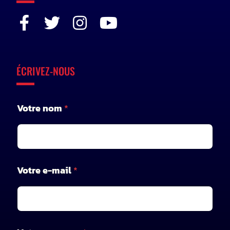
ÉCRIVEZ-NOUS
V
Votre nom
*
o
t
r
e
e
-
Votre e-mail
*
m
a
i
l
*