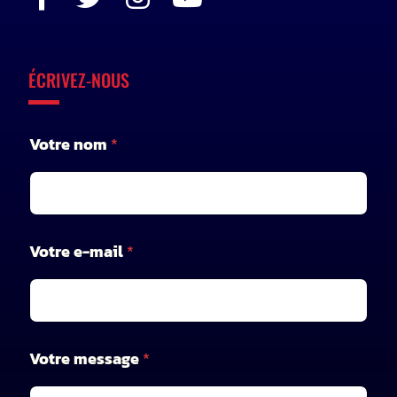
ÉCRIVEZ-NOUS
V
Votre nom
*
o
t
r
e
m
e
Votre e-mail
*
s
s
a
g
e
e
Votre message
*
-
m