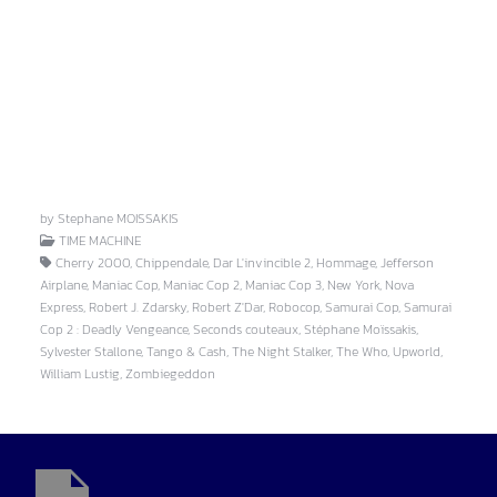
by Stephane MOISSAKIS
TIME MACHINE
Cherry 2000, Chippendale, Dar L'invincible 2, Hommage, Jefferson
Airplane, Maniac Cop, Maniac Cop 2, Maniac Cop 3, New York, Nova
Express, Robert J. Zdarsky, Robert Z'Dar, Robocop, Samurai Cop, Samurai
Cop 2 : Deadly Vengeance, Seconds couteaux, Stéphane Moïssakis,
Sylvester Stallone, Tango & Cash, The Night Stalker, The Who, Upworld,
William Lustig, Zombiegeddon