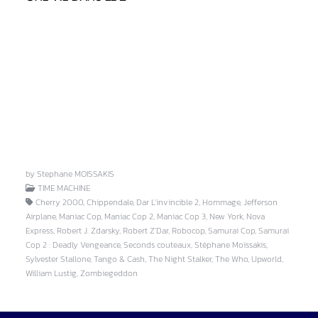
by Stephane MOISSAKIS
TIME MACHINE
Cherry 2000, Chippendale, Dar L'invincible 2, Hommage, Jefferson
Airplane, Maniac Cop, Maniac Cop 2, Maniac Cop 3, New York, Nova
Express, Robert J. Zdarsky, Robert Z'Dar, Robocop, Samurai Cop, Samurai
Cop 2 : Deadly Vengeance, Seconds couteaux, Stéphane Moïssakis,
Sylvester Stallone, Tango & Cash, The Night Stalker, The Who, Upworld,
William Lustig, Zombiegeddon