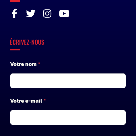
ÉCRIVEZ-NOUS
Votre nom
*
V
Votre e-mail
*
o
t
r
e
V
o