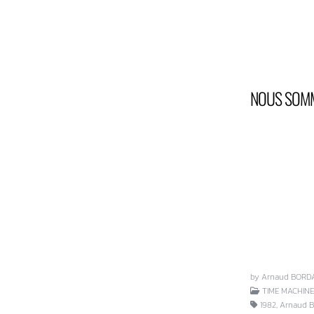
NOUS SOMM
by Arnaud BORD
TIME MACHINE
1982, Arnaud Bo