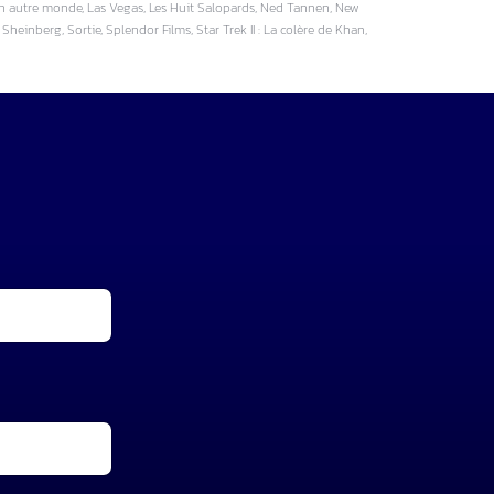
'un autre monde, Las Vegas, Les Huit Salopards, Ned Tannen, New
Sheinberg, Sortie, Splendor Films, Star Trek II : La colère de Khan,