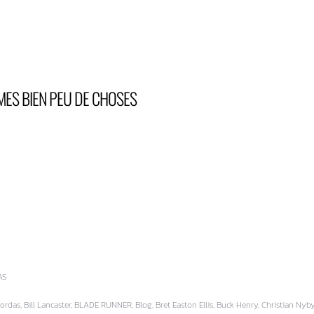
ES BIEN PEU DE CHOSES
AS
rdas, Bill Lancaster, BLADE RUNNER, Blog, Bret Easton Ellis, Buck Henry, Christian Nyby, C