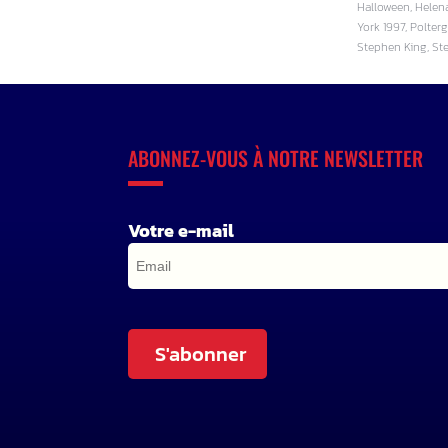
Halloween, Helena
York 1997, Polterg
Stephen King, Ste
ABONNEZ-VOUS À NOTRE NEWSLETTER
Votre e-mail
S'abonner