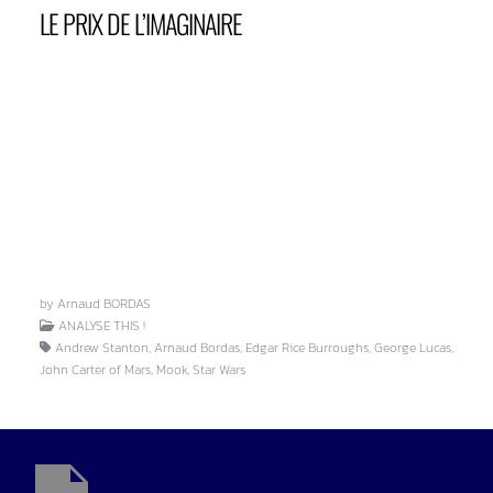
LE PRIX DE L’IMAGINAIRE
by Arnaud BORDAS
ANALYSE THIS !
Andrew Stanton, Arnaud Bordas, Edgar Rice Burroughs, George Lucas,
John Carter of Mars, Mook, Star Wars