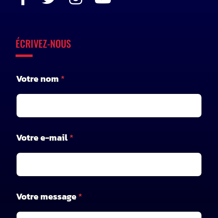
ÉCRIVEZ-NOUS
m
Votre nom
*
e
s
s
a
g
e
Votre e-mail
*
*
V
o
t
r
e
Votre message
*