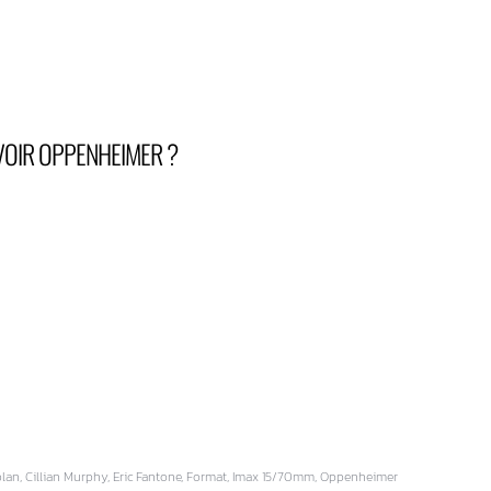
OIR OPPENHEIMER ?
lan, Cillian Murphy, Eric Fantone, Format, Imax 15/70mm, Oppenheimer