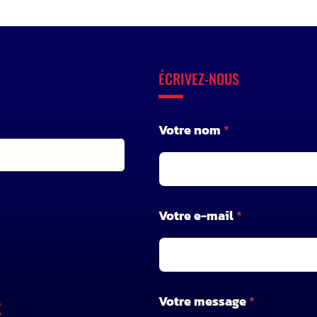
ÉCRIVEZ-NOUS
Votre nom
*
*
Votre e-mail
*
V
o
t
r
e
*
Votre message
*
X