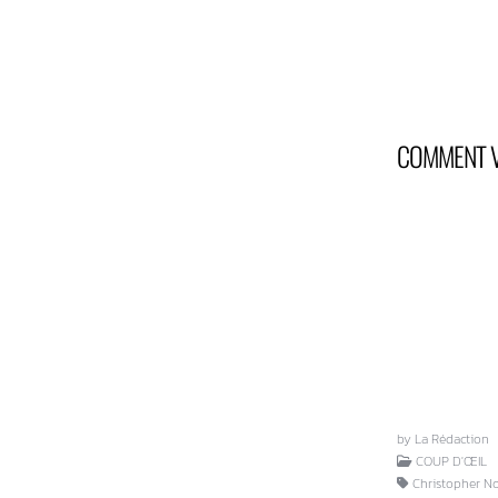
COMMENT V
by La Rédaction
COUP D'ŒIL
Christopher No