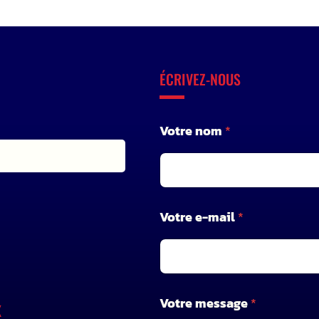
ÉCRIVEZ-NOUS
Votre nom
*
V
Votre e-mail
*
o
t
r
e
*
V
Votre message
*
X
o