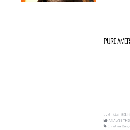
PURE AMER
by Ghislain BEN
ANALYSE THIS 
Christian Bale,