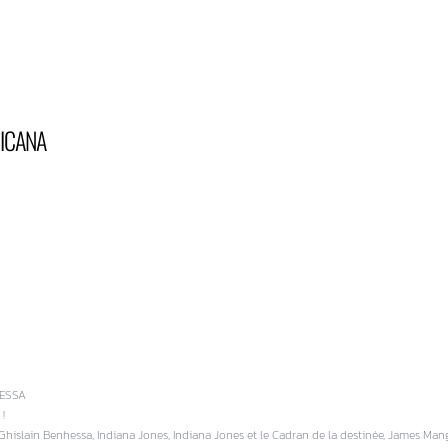
ICANA
HESSA
!
 Ghislain Benhessa, Indiana Jones, Indiana Jones et le Cadran de la destinée, James 