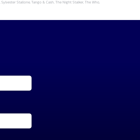
Sylvester Stallone, Tango & Cash, The Night Stalker, The Who,