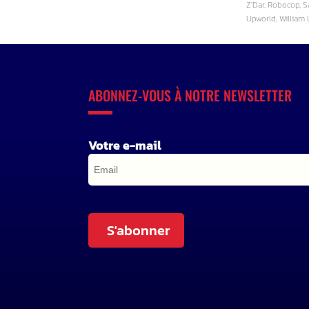
Z'Dar, Robocop, S
Upworld, William
ABONNEZ-VOUS À NOTRE NEWSLETTER
Votre e-mail
S'abonner