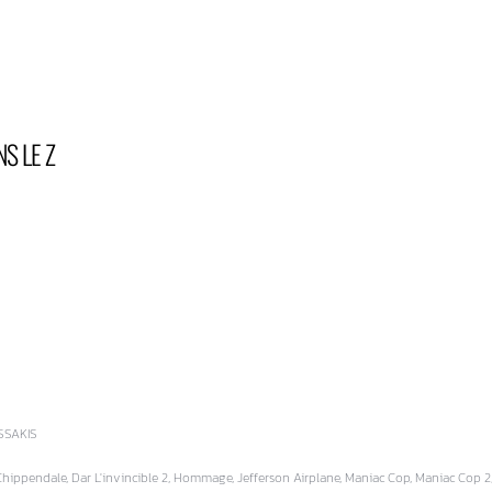
NS LE Z
SSAKIS
ippendale, Dar L'invincible 2, Hommage, Jefferson Airplane, Maniac Cop, Maniac Cop 2,