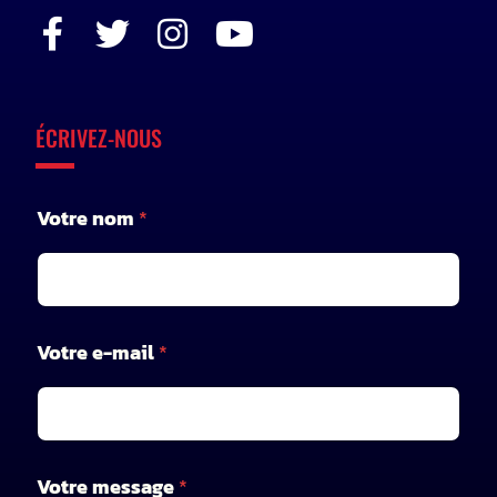
ÉCRIVEZ-NOUS
Votre nom
*
V
Votre e-mail
*
o
t
r
e
*
m
Votre message
*