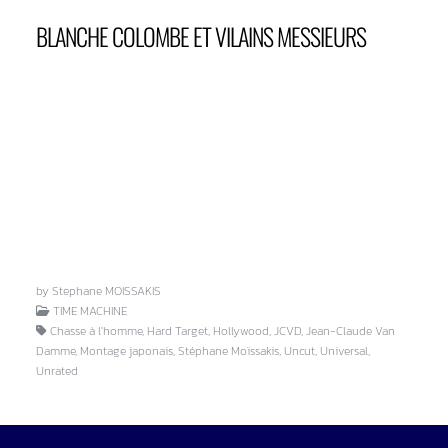
BLANCHE COLOMBE ET VILAINS MESSIEURS
by Stephane MOISSAKIS
TIME MACHINE
Chasse à l'homme, Hard Target, Hollywood, JCVD, Jean-Claude Van
Damme, Montage japonais, Stéphane Moïssakis, Uncut, Universal,
Unrated