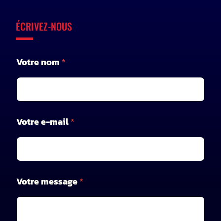
ÉCRIVEZ-NOUS
V
Votre nom
*
o
t
r
e
e
-
Votre e-mail
*
m
a
i
l
*
Votre message
*