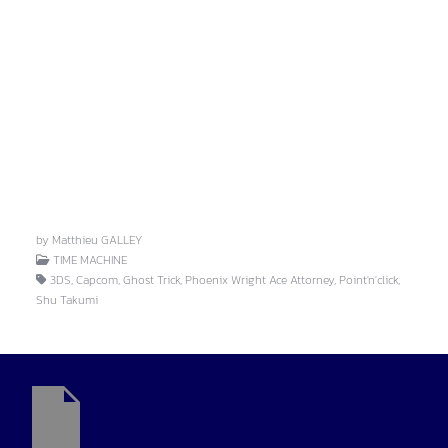
by Matthieu GALLEY
TIME MACHINE
3DS, Capcom, Ghost Trick, Phoenix Wright Ace Attorney, Point'n'click,
Shu Takumi