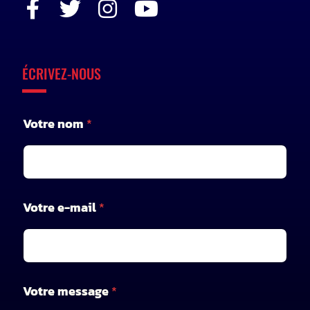
ÉCRIVEZ-NOUS
V
Votre nom
*
o
t
r
e
*
n
Votre e-mail
*
o
m
Votre message
*