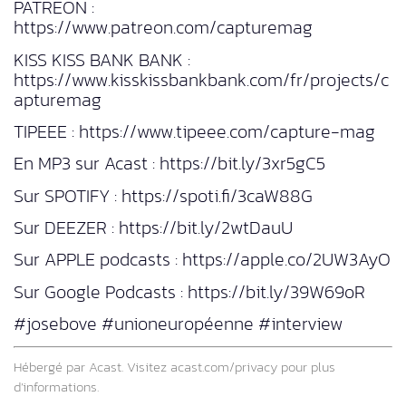
PATREON :
https://www.patreon.com/capturemag
KISS KISS BANK BANK :
https://www.kisskissbankbank.com/fr/projects/c
apturemag
TIPEEE : https://www.tipeee.com/capture-mag
En MP3 sur Acast : https://bit.ly/3xr5gC5
Sur SPOTIFY : https://spoti.fi/3caW88G
Sur DEEZER : https://bit.ly/2wtDauU
Sur APPLE podcasts : https://apple.co/2UW3AyO
Sur Google Podcasts : https://bit.ly/39W69oR
#josebove #unioneuropéenne #interview
Hébergé par Acast. Visitez
acast.com/privacy
pour plus
d’informations.