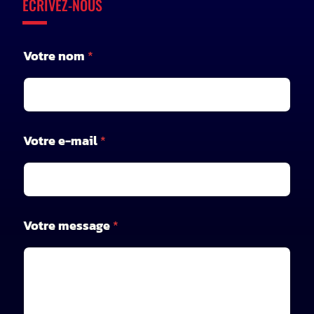
ÉCRIVEZ-NOUS
Votre nom
*
V
Votre e-mail
*
o
t
r
e
V
o
Votre message
*
t
r
e
e
-
m