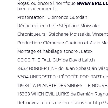
Rojas, ou encore l’horrifique
WHEN EVIL L
bien évidemment !
Présentation : Clémence Gueidan
Rédacteur en chef : Stéphane Moïssakis
Chroniqueurs : Stéphane Moïssakis, Vincen
Production : Clémence Gueidan et Alain Me
Montage et habillage sonore : Latex
00:00 THE FALL GUY de David Leitch
33:32 BORDER LINE de Juan Sebastián Vásq
57:04 UNFROSTED : L’ÉPOPÉE POP-TART de 
1:19:33 LA PLANÈTE DES SINGES : LE NOUV
1:53:33 WHEN EVIL LURKS de Demián Rugna
Retrouvez toutes nos émissions sur http:/