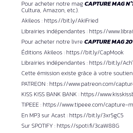
Pour acheter notre mag
CAPTURE MAG N°1
Cultura, Amazon, etc.).
Akileos : https://bit.ly/AkiFried
Librairies indépendantes : https://www.li
Pour acheter notre livre
CAPTURE MAG 201
Éditions Akileos : https://bit.ly/CapMook
Librairies indépendantes : https://bit.ly/A
Cette émission existe grâce à votre soutien 
PATREON : https://www.patreon.com/captu
KISS KISS BANK BANK : https://www.kisski
TIPEEE : https://www.tipeee.com/capture-
En MP3 sur Acast : https://bit.ly/3xr5gC5
Sur SPOTIFY : https://spoti.fi/3caW88G