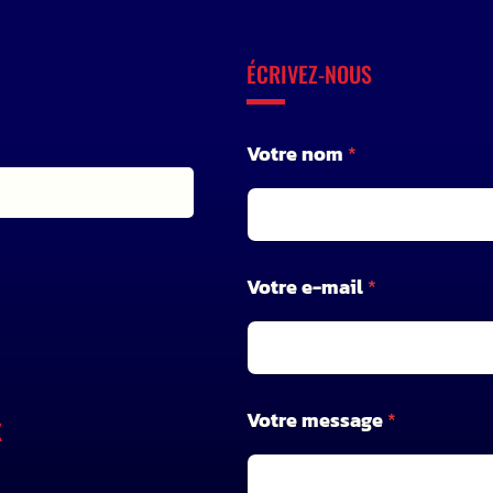
ÉCRIVEZ-NOUS
V
Votre nom
*
o
t
r
e
*
*
Votre e-mail
*
Votre message
*
X