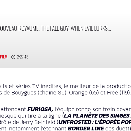
 NOUVEAU ROYAUME, THE FALL GUY, WHEN EVIL LURKS...
FILM
2:27:48
sifs et séries TV inédites, le meilleur de la produc
 de Bouygues (chaîne 86), Orange (65) et Free (119).
n attendant
FURIOSA,
l’équipe ronge son frein devant
esque qui tire à la ligne (
LA PLANÈTE DES SINGES
ôle de Jerry Seinfeld (
UNFROSTED : L’ÉPOPÉE PO
dent, notamment l’étonnant
BORDER LINE
des duetti