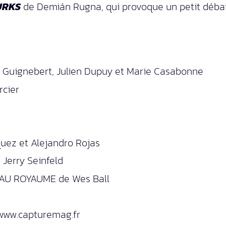
URKS
de Demián Rugna, qui provoque un petit débat 
t Guignebert, Julien Dupuy et Marie Casabonne
rcier
uez et Alejandro Rojas
Jerry Seinfeld
EAU ROYAUME de Wes Ball
/www.capturemag.fr