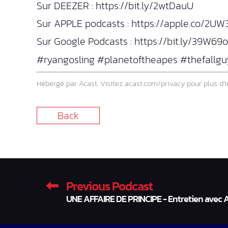
Sur DEEZER : https://bit.ly/2wtDauU
Sur APPLE podcasts : https://apple.co/2U
Sur Google Podcasts : https://bit.ly/39W69
#ryangosling #planetoftheapes #thefallgu
Hébergé par Acast. Visitez
acast.com/privacy
pour plus d’i
Back
Previous Podcast
UNE AFFAIRE DE PRINCIPE - Entretien avec 