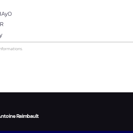
W3AyO
oR
y
nformations.
Antoine Raimbault