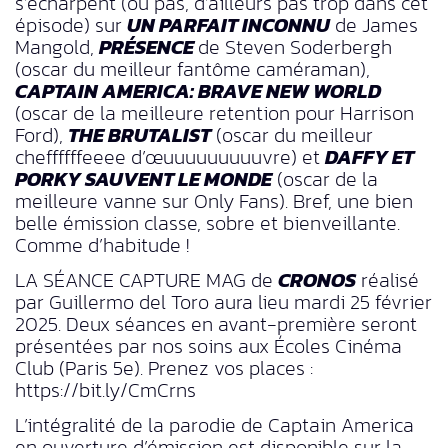
s’écharpent (ou pas, d’ailleurs pas trop dans cet
épisode) sur
UN PARFAIT INCONNU
de James
Mangold,
PRÉSENCE
de Steven Soderbergh
(oscar du meilleur fantôme caméraman),
CAPTAIN AMERICA: BRAVE NEW WORLD
(oscar de la meilleure retention pour Harrison
Ford),
THE BRUTALIST
(oscar du meilleur
cheffffffeeee d’œuuuuuuuuuvre) et
DAFFY ET
PORKY SAUVENT LE MONDE
(oscar de la
meilleure vanne sur Only Fans). Bref, une bien
belle émission classe, sobre et bienveillante.
Comme d’habitude !
LA SÉANCE CAPTURE MAG de
CRONOS
réalisé
par Guillermo del Toro aura lieu mardi 25 février
2025. Deux séances en avant-première seront
présentées par nos soins aux Écoles Cinéma
Club (Paris 5e). Prenez vos places :
https://bit.ly/CmCrns
L’intégralité de la parodie de Captain America
en ouverture d’émission est disponible sur la