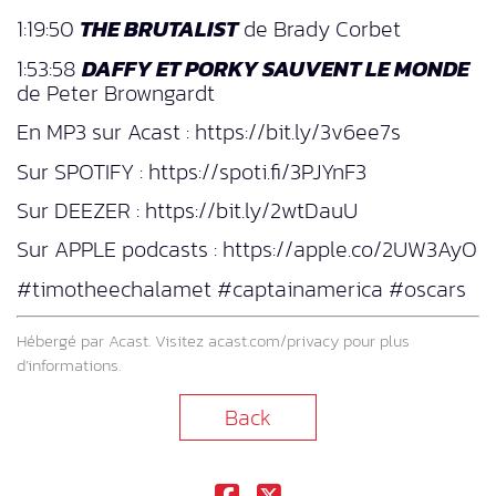
1:19:50
THE BRUTALIST
de Brady Corbet
1:53:58
DAFFY ET PORKY SAUVENT LE MONDE
de Peter Browngardt
En MP3 sur Acast : https://bit.ly/3v6ee7s
Sur SPOTIFY : https://spoti.fi/3PJYnF3
Sur DEEZER : https://bit.ly/2wtDauU
Sur APPLE podcasts : https://apple.co/2UW3AyO
#timotheechalamet #captainamerica #oscars
Hébergé par Acast. Visitez
acast.com/privacy
pour plus
d’informations.
Back