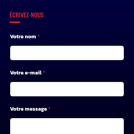
ÉCRIVEZ-NOUS
Votre nom
*
V
Votre e-mail
*
o
t
r
e
e
-
Votre message
*
m
a
i
l