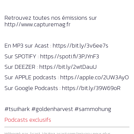
Retrouvez toutes nos émissions sur
http://www.capturemag.fr
En MP3 sur Acast : https://bit.ly/3v6ee7s
Sur SPOTIFY : https://spoti.fi/3PJYnF3
Sur DEEZER : https://bit.ly/2wtDauU
Sur APPLE podcasts : https://apple.co/2UW3AyO
Sur Google Podcasts : https://bit.ly/39W69oR
#tsuihark #goldenharvest #sammohung
Podcasts exclusifs
Hébergé par Acast. Visitez
acast.com/privacy
pour plus