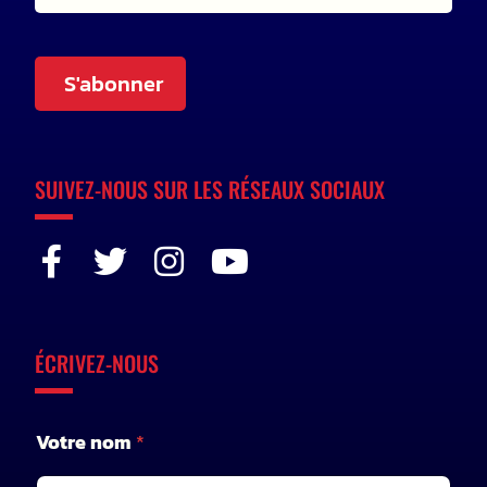
S'abonner
SUIVEZ-NOUS SUR LES RÉSEAUX SOCIAUX
ÉCRIVEZ-NOUS
V
Votre nom
*
o
t