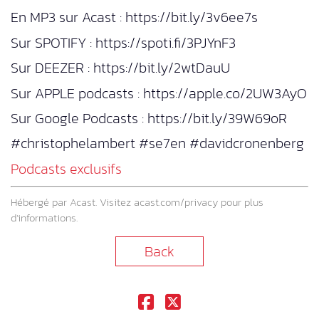
En MP3 sur Acast : https://bit.ly/3v6ee7s
Sur SPOTIFY : https://spoti.fi/3PJYnF3
Sur DEEZER : https://bit.ly/2wtDauU
Sur APPLE podcasts : https://apple.co/2UW3AyO
Sur Google Podcasts : https://bit.ly/39W69oR
#christophelambert #se7en #davidcronenberg
Podcasts exclusifs
Hébergé par Acast. Visitez
acast.com/privacy
pour plus
d’informations.
Back