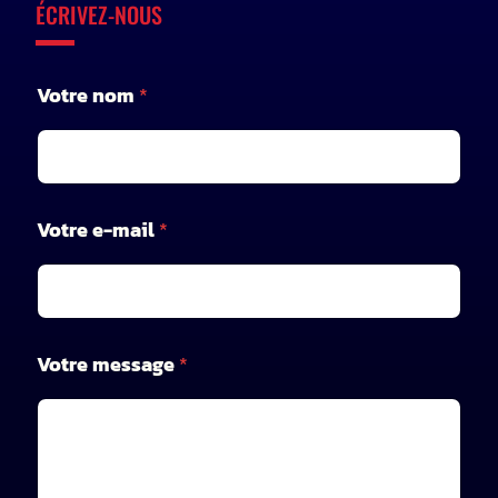
ÉCRIVEZ-NOUS
e
Votre nom
*
-
m
a
i
l
m
Votre e-mail
*
e
s
s
a
g
e
Votre message
*
*