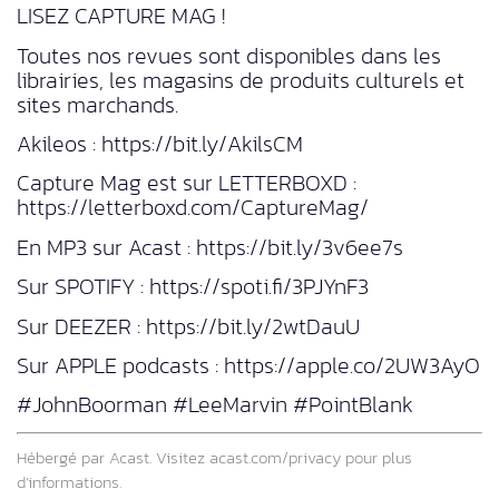
LISEZ CAPTURE MAG !
Toutes nos revues sont disponibles dans les
librairies, les magasins de produits culturels et
sites marchands.
Akileos : https://bit.ly/AkilsCM
Capture Mag est sur LETTERBOXD :
https://letterboxd.com/CaptureMag/
En MP3 sur Acast : https://bit.ly/3v6ee7s
Sur SPOTIFY : https://spoti.fi/3PJYnF3
Sur DEEZER : https://bit.ly/2wtDauU
Sur APPLE podcasts : https://apple.co/2UW3AyO
#JohnBoorman #LeeMarvin #PointBlank
Hébergé par Acast. Visitez
acast.com/privacy
pour plus
d’informations.