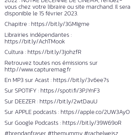
2022 : NOTRE DÉCENNIE DE CINÉMA, rendez-
vous chez votre libraire ou site marchand. Il sera
disponible le 15 février 2023.
Chapitre : https://bit.ly/3GMIgme
Librairies indépendantes :
https://bit.ly/AchTMook
Cultura : https://bit.ly/3johzfR
Retrouvez toutes nos émissions sur
http://www.capturemag.fr
En MP3 sur Acast : https://bit.ly/3v6ee7s
Sur SPOTIFY : https://spoti.fi/3PJYnF3
Sur DEEZER : https://bit.ly/2wtDauU
Sur APPLE podcasts : https://apple.co/2UW3AyO
Sur Google Podcasts : https://bit.ly/39W69oR
#brendanfraser #themummy #rachelweisz