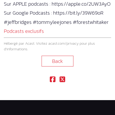
Sur APPLE podcasts : https://apple.co/2UW3AyO
Sur Google Podcasts : https://bit.ly/39W69oR
#jeffbridges #tommyleejones #forestwhitaker
Podcasts exclusifs
Hébergé par Acast. Visitez
acast.com/privacy
pour plus
d’informations.
Back