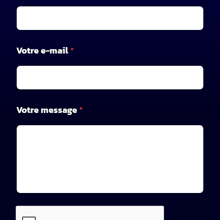
e
s
s
a
g
Votre e-mail
*
e
V
o
t
r
e
Votre message
*