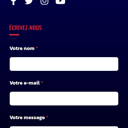
ÉCRIVEZ-NOUS
Votre nom
*
Votre e-mail
*
V
Votre message
*
o
t