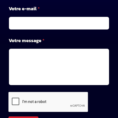
e
Votre e-mail
*
-
m
a
i
l
V
Votre message
*
o
t
r
e
n
o
m