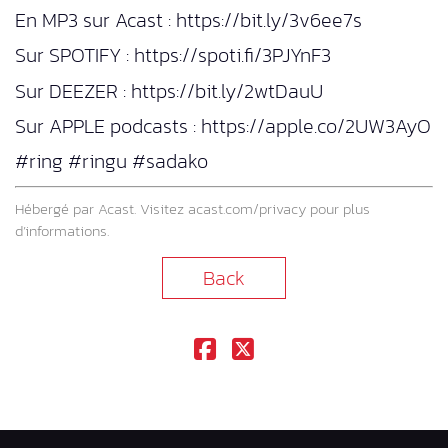
En MP3 sur Acast : https://bit.ly/3v6ee7s
Sur SPOTIFY : https://spoti.fi/3PJYnF3
Sur DEEZER : https://bit.ly/2wtDauU
Sur APPLE podcasts : https://apple.co/2UW3AyO
#ring #ringu #sadako
Hébergé par Acast. Visitez
acast.com/privacy
pour plus
d’informations.
Back