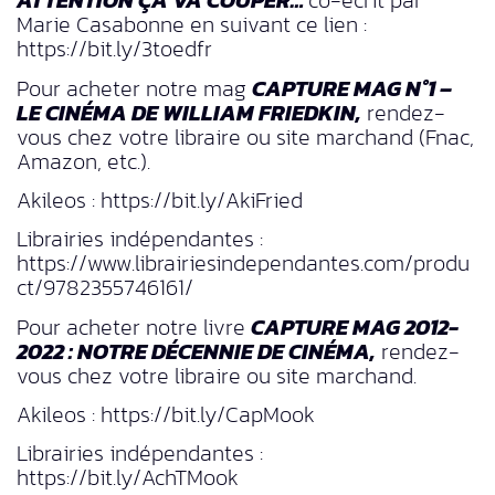
ATTENTION ÇA VA COUPER…
co-écrit par
Marie Casabonne en suivant ce lien :
https://bit.ly/3toedfr
Pour acheter notre mag
CAPTURE MAG N°1 –
LE CINÉMA DE WILLIAM FRIEDKIN,
rendez-
vous chez votre libraire ou site marchand (Fnac,
Amazon, etc.).
Akileos : https://bit.ly/AkiFried
Librairies indépendantes :
https://www.librairiesindependantes.com/produ
ct/9782355746161/
Pour acheter notre livre
CAPTURE MAG 2012-
2022 : NOTRE DÉCENNIE DE CINÉMA,
rendez-
vous chez votre libraire ou site marchand.
Akileos : https://bit.ly/CapMook
Librairies indépendantes :
https://bit.ly/AchTMook