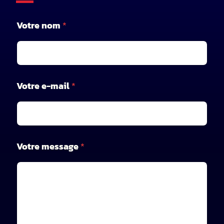
e
Votre nom
*
-
m
a
i
l
V
Votre e-mail
*
o
t
r
e
V
o
Votre message
*
t
r
e