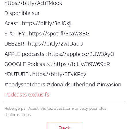
https://bit.ly/AchTMook
Disponible sur
Acast : https://bit.ly/3eJ0kjl
SPOTIFY : https://spoti.fi/3caW88G
DEEZER : https://bit.ly/2wtDauU
APPLE podcasts : https://apple.co/2UW3AyO
GOOGLE Podcasts : https://bit.ly/39W69oR
YOUTUBE : https://bit.ly/3EvKPqv
#bodysnatchers #donaldsutherland #invasion
Podcasts exclusifs
Hébergé par Acast. Visitez
acast.com/privacy
pour plus
d’informations.
Back