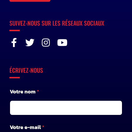
SUIVEZ-NOUS SUR LES RÉSEAUX SOCIAUX
ÉCRIVEZ-NOUS
*
Votre nom
*
*
m
e
s
s
a
Votre e-mail
*
g