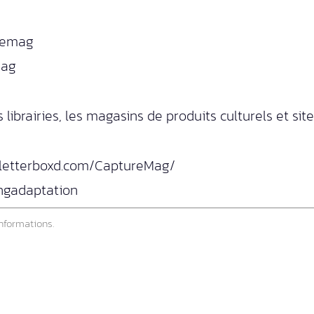
remag
mag
librairies, les magasins de produits culturels et si
/letterboxd.com/CaptureMag/
ngadaptation
nformations.