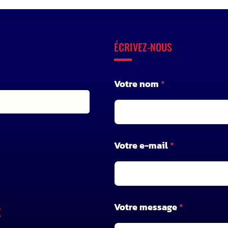
ÉCRIVEZ-NOUS
V
Votre nom
*
o
t
r
e
V
o
Votre e-mail
*
t
r
e
e
-
m
Votre message
*
X
a
i