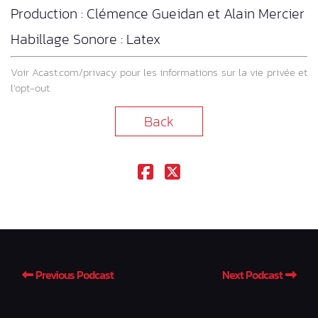
Production : Clémence Gueidan et Alain Mercier
Habillage Sonore : Latex
Voir
Acast.com/privacy
pour les informations sur la vie privée et
l’opt-out.
Back
Previous Podcast
Next Podcast